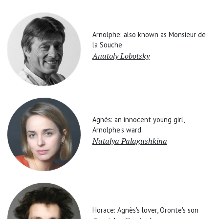
Arnolphe: also known as Monsieur de
la Souche
Anatoly Lobotsky
Agnès: an innocent young girl,
Arnolphe's ward
Natalya Palagushkina
Horace: Agnès's lover, Oronte's son