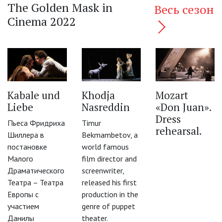
The Golden Mask in
Весь сезон
Cinema 2022
Kabale und
Khodja
Mozart
Liebe
Nasreddin
«Don Juan».
‹
Dress
Пьеса Фридриха
Timur
rehearsal.
Шиллера в
Bekmambetov, a
постановке
world famous
Малого
film director and
Драматического
screenwriter,
Театра – Театра
released his first
Европы с
production in the
участием
genre of puppet
Данилы
theater.