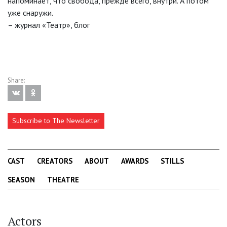
напоминает, что свобода, прежде всего, внутри. А потом
уже снаружи.
– журнал «Театр», блог
Share:
Subscribe to The Newsletter
CAST
CREATORS
ABOUT
AWARDS
STILLS
SEASON
THEATRE
Actors