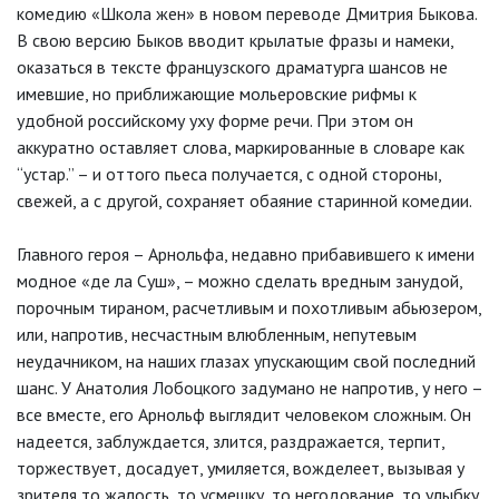
комедию «Школа жен» в новом переводе Дмитрия Быкова.
В свою версию Быков вводит крылатые фразы и намеки,
оказаться в тексте французского драматурга шансов не
имевшие, но приближающие мольеровские рифмы к
удобной российскому уху форме речи. При этом он
аккуратно оставляет слова, маркированные в словаре как
“устар.” – и оттого пьеса получается, с одной стороны,
свежей, а с другой, сохраняет обаяние старинной комедии.
Главного героя – Арнольфа, недавно прибавившего к имени
модное «де ла Суш», – можно сделать вредным занудой,
порочным тираном, расчетливым и похотливым абьюзером,
или, напротив, несчастным влюбленным, непутевым
неудачником, на наших глазах упускающим свой последний
шанс. У Анатолия Лобоцкого задумано не напротив, у него –
все вместе, его Арнольф выглядит человеком сложным. Он
надеется, заблуждается, злится, раздражается, терпит,
торжествует, досадует, умиляется, вожделеет, вызывая у
зрителя то жалость, то усмешку, то негодование, то улыбку,