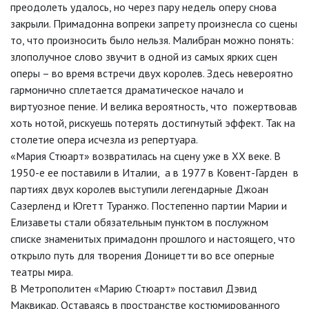
преодолеть удалось, но через пару недель оперу снова
закрыли. Примадонна вопреки запрету произнесла со сцены
то, что произносить было нельзя. Малибран можно понять:
злополучное слово звучит в одной из самых ярких сцен
оперы – во время встречи двух королев. Здесь невероятно
гармонично сплетается драматическое начало и
виртуозное пение. И велика вероятность, что пожертвовав
хоть нотой, рискуешь потерять достигнутый эффект. Так на
столетие опера исчезла из репертуара.
«Мария Стюарт» возвратилась на сцену уже в XX веке. В
1950-е ее поставили в Италии, а в 1977 в Ковент-Гарден в
партиях двух королев выступили легендарные Джоан
Сазерленд и Югетт Туранжо. Постепенно партии Марии и
Елизаветы стали обязательным пунктом в послужном
списке знаменитых примадонн прошлого и настоящего, что
открыло путь для творения Доницетти во все оперные
театры мира.
В Метрополитен «Марию Стюарт» поставил Дэвид
Маквикар. Оставаясь в пространстве костюмированного