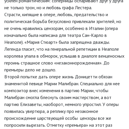
усилен романтическим: соперницы оспаривают друг у друга
не только трон, но и любовь графа Лестера.
Страсти, кипящие в опере, любовь, предательство и
политическая борьба безусловно привлекали зрителей, но
не очень нравились цензорам, особенно в Италии (опера
изначально была написана для театра Сан-Карло в
Неаполе). «Мария Стюарт» была запрещена дважды.
Легенда гласит, что на генеральной репетиции в Неаполе
королева упала в обморок, услышав в диалоге венценосных
героинь страшное слово «незаконнорожденная». До
премьеры дело не дошло.
Второй попытке дать опере жизнь Доницетти обязан
знаменитой певице Марии Малибран. Специально для нее
композитор внес изменения в партию Марии, чтобы
Малибран смогла блеснуть своим мастерством, а вот
партию Елизаветы, наоборот, немного упростил. У оперы
появилась увертюра, а реплику про незаконное
происхождение царствующей особы цензоры все же
попросили вырезать. Отметку «премьера» на этот раз