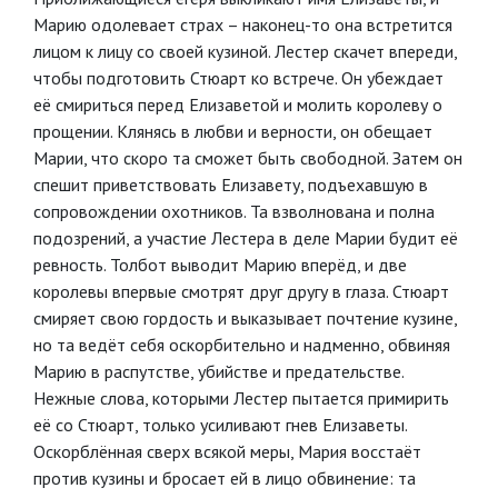
Марию одолевает страх – наконец-то она встретится
лицом к лицу со своей кузиной. Лестер скачет впереди,
чтобы подготовить Стюарт ко встрече. Он убеждает
её смириться перед Елизаветой и молить королеву о
прощении. Клянясь в любви и верности, он обещает
Марии, что скоро та сможет быть свободной. Затем он
спешит приветствовать Елизавету, подъехавшую в
сопровождении охотников. Та взволнована и полна
подозрений, а участие Лестера в деле Марии будит её
ревность. Толбот выводит Марию вперёд, и две
королевы впервые смотрят друг другу в глаза. Стюарт
смиряет свою гордость и выказывает почтение кузине,
но та ведёт себя оскорбительно и надменно, обвиняя
Марию в распутстве, убийстве и предательстве.
Нежные слова, которыми Лестер пытается примирить
её со Стюарт, только усиливают гнев Елизаветы.
Оскорблённая сверх всякой меры, Мария восстаёт
против кузины и бросает ей в лицо обвинение: та