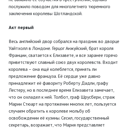
послужило поводом для многолетнего тюремного
заключения королевы Шотландской.
Акт первый
Весь английский двор собрался на праздник во дворце
Уайтхолл в Лондоне. Герцог Анжуйский, брат короля
Франции, сватается к Елизавете, и все заранее горячо
приветствуют славный союз двух королевств. Входит
королева – она ещё колеблется, принять ли
предложение француза. Её сердце уже давно
принадлежит её фавориту Роберту Дадли, графу
Лестеру, но в последнее время Елизавета замечает,
что он охладел к ней. Толбот, граф Шрусбери, страж
Марии Стюарт на протяжении многих лет, пользуется
случаем обратить к королеве мольбу об
освобождении её кузины. Сесил, государственный
секретарь, возражает, что Мария представляет