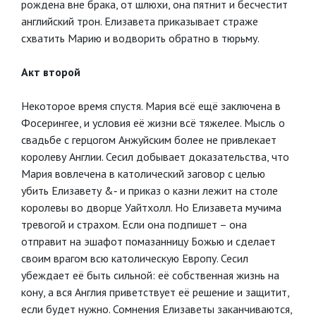
рождена вне брака, от шлюхи, она пятнит и бесчестит
английский трон. Елизавета приказывает страже
схватить Марию и водворить обратно в тюрьму.
Акт второй
Некоторое время спустя. Мария всё ещё заключена в
Фосерингее, и условия её жизни всё тяжелее. Мысль о
свадьбе с герцогом Анжуйским более не привлекает
королеву Англии. Сесил добывает доказательства, что
Мария вовлечена в католический заговор с целью
убить Елизавету &‐ и приказ о казни лежит на столе
королевы во дворце Уайтхолл. Но Елизавета мучима
тревогой и страхом. Если она подпишет – она
отправит на эшафот помазанницу Божью и сделает
своим врагом всю католическую Европу. Сесил
убеждает её быть сильной: её собственная жизнь на
кону, а вся Англия приветствует её решение и защитит,
если будет нужно. Сомнения Елизаветы заканчиваются,