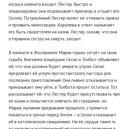
когда в комнату входит Лестер. Быстро и
хладнокровно она подписывает приговор и отдаёт его
Сесилу. Потрясённый Лестер молит её отменить приказ
и проявить милосердие. Королева в ответ назначает
его быть свидетелем на казни. Лестер, сказав, что она
отправила сестру на смерть, уходит.
В комнате в Фосерингее Мария горько сетует на свою
судьбу. Внезапно вошедшие Сесил и Толбот объявляют
ей, что она должна будет умереть утром. Сесил
предлагает ей услуги протестантского пастора для
последних приготовлений. Она гневно отказывается и
приказывает ему уйти, а Толбота просит остаться. Тот
рассказывает ей, что Лестер будет присутствовать при
её казни и попытается смягчить ей страдание, но
Мария, мучимая призраками прошлого, стремится
покаяться в грехах перед Богом – а Сесил отказывает
ей в католическом священнике. На её сердце тяжесть
от кровавых воспоминаний её короткого правления в