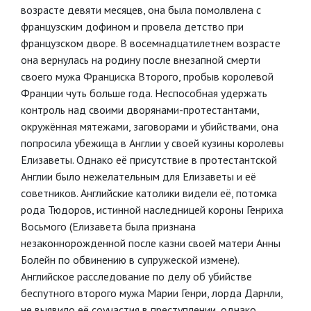
возрасте девяти месяцев, она была помолвлена с
французским дофином и провела детство при
французском дворе. В восемнадцатилетнем возрасте
она вернулась на родину после внезапной смерти
своего мужа Франциска Второго, пробыв королевой
Франции чуть больше года. Неспособная удержать
контроль над своими дворянами-протестантами,
окружённая мятежами, заговорами и убийствами, она
попросила убежища в Англии у своей кузины королевы
Елизаветы. Однако её присутствие в протестантской
Англии было нежелательным для Елизаветы и её
советников. Английские католики видели её, потомка
рода Тюдоров, истинной наследницей короны Генриха
Восьмого (Елизавета была признана
незаконнорожденной после казни своей матери Анны
Болейн по обвинению в супружеской измене).
Английское расследование по делу об убийстве
беспутного второго мужа Марии Генри, лорда Дарнли,
не выявило её соучастия в преступлении, однако