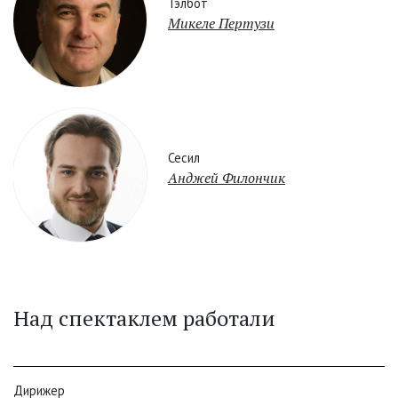
Тэлбот
Микеле Пертузи
Сесил
Анджей Филончик
Над спектаклем работали
Дирижер