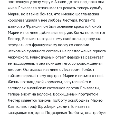
постоянную угрозу миру в Англии до тех пор, пока она
жива. Елизавета отказывается решать теперь судьбу
Марии, но втайне боится, что именно шотландская
королева украла у неё любовь Лестера. Когда-то
давно, во Франции, он был ослеплён красотой юной
Марии и позднее добивался её руки. Когда появляется
Лестер, Елизавета отдаёт ему своё кольцо, поручая
передать его французскому послу со словами
несколько туманного согласия на предложение герцога
Анжуйского. Равнодушный ответ фаворита разжигает
её подозрения, и она покидает его, сопровождаемая
двором. Оставшись наедине с Лестером, Толбот
тайком передаёт ему портрет Марии и письмо от неё.
Жизнь шотландской королевы, запутавшейся в
заговорах английских католиков против Елизаветы,
теперь висит на волоске. Восхищённый портретом
Лестер клянётся помочь Толботу освободить Марию.
Как только граф Шрусбери уходит, Елизавета
возвращается, одна. Подозревая Толбота, она требует