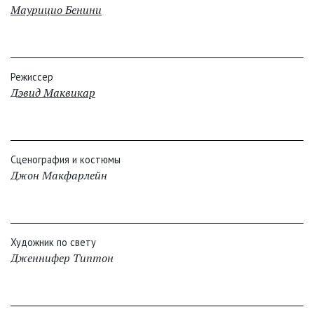
Маурицио Бенини
Режиссер
Дэвид Маквикар
Сценография и костюмы
Джон Макфарлейн
Художник по свету
Дженнифер Типтон