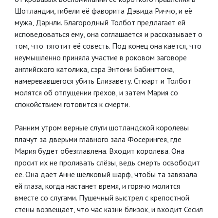
Шотландии, гибели её фаворита Дэвида Риччо, и её
мужа, Дарнли. Благородный Толбот предлагает ей
исповедоваться ему, она соглашается и рассказывает о
том, что тяготит её совесть. Под конец она кается, что
неумышленно приняла участие в роковом заговоре
английского католика, сэра Энтони Бабингтона,
намеревавшегося убить Елизавету. Стюарт и Толбот
молятся об отпущении грехов, и затем Мария со
спокойствием готовится к смерти.
Ранним утром верные слуги шотландской королевы
плачут за дверьми главного зала Фосерингея, где
Мария будет обезглавлена. Входит королева. Она
просит их не проливать слёзы, ведь смерть освободит
её. Она даёт Анне шёлковый шарф, чтобы та завязала
ей глаза, когда настанет время, и горячо молится
вместе со слугами. Пушечный выстрел с крепостной
стены возвещает, что час казни близок, и входит Сесил