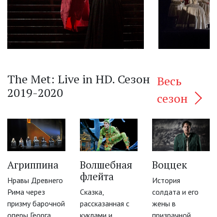
The Met: Live in HD. Сезон
Весь
2019-2020
сезон
Агриппина
Волшебная
Воццек
‹
флейта
Нравы Древнего
История
Рима через
Сказка,
солдата и его
призму барочной
рассказанная с
жены в
оперы Георга
куклами и
призрачной