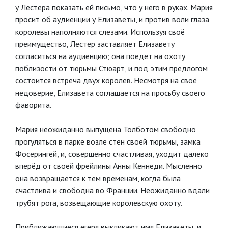
у Лестера показать ей письмо, что у него в руках. Мария
просит об аудиенции у Елизаветы, и против воли глаза
королевы наполняются слезами. Используя своё
преимущество, Лестер заставляет Елизавету
согласиться на аудиенцию; она поедет на охоту
поблизости от тюрьмы Стюарт, и под этим предлогом
состоится встреча двух королев. Несмотря на своё
недоверие, Елизавета соглашается на просьбу своего
фаворита.
Мария неожиданно выпущена Толботом свободно
прогуляться в парке возле стен своей тюрьмы, замка
Фосерингей, и, совершенно счастливая, уходит далеко
вперёд от своей фрейлины Анны Кеннеди. Мысленно
она возвращается к тем временам, когда была
счастлива и свободна во Франции. Неожиданно вдали
трубят рога, возвещающие королевскую охоту.
Приближающиеся егеря выкликают имя Елизаветы, и