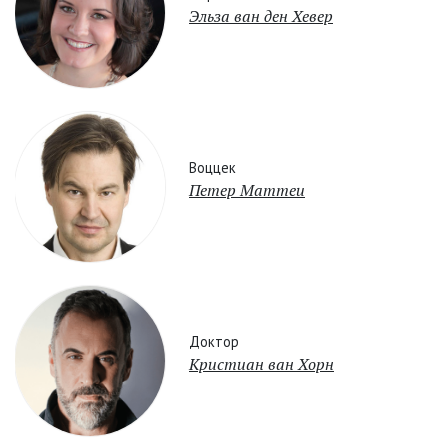
Эльза ван ден Хевер
Воццек
Петер Маттеи
Доктор
Кристиан ван Хорн