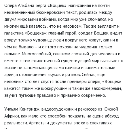
Опера Альбана Берга «Воццек», написанная на почти
неизмененнный бюхнеровский текст, родилась между
двумя мировыми войнами, когда мир уже сломался, но
многим ещё казалось, что не насовсем. Так же выглядит и
галактика «Воццека»: главный герой, солдат Воццек, видит
вокруг только чудовищ; люди вокруг него живут, как ни в
чём не бывало – и оттого похожи на чудовищ только
сильнее. Многослойный, слишком сложный для человека и
вместе с тем единственный существующий мир вызывает к
жизни не запоминающиеся мотивчики и занимательные
арии, а столкновения звуков и ритмов. Сейчас, ещё
неполных сто лет спустя после премьеры оперы, «Воццек»
кажется таким же шокирующим и таким же закономерным,
звучит пугающе правдиво и привычно современно.
Уильям Кентридж, видеохудожник и режиссер из Южной
Африки, как мало кто способен показать на сцене абсурд
реальности. Артисты и документы эпохи в спектаклях