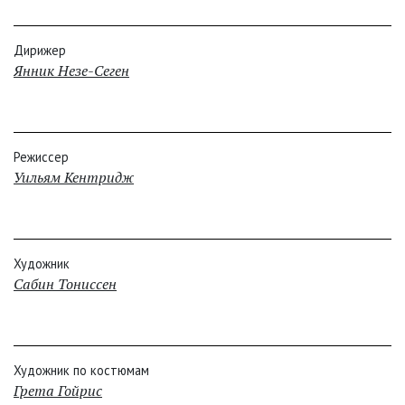
Дирижер
Янник Незе-Сеген
Режиссер
Уильям Кентридж
Художник
Сабин Тониссен
Художник по костюмам
Грета Гойрис