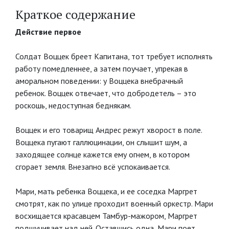
Краткое содержание
Действие первое
Солдат Воццек бреет Капитана, тот требует исполнять
работу помедленнее, а затем поучает, упрекая в
аморальном поведении: у Воццека внебрачный
ребенок. Воццек отвечает, что добродетель – это
роскошь, недоступная беднякам.
Воццек и его товарищ Андрес режут хворост в поле.
Воццека пугают галлюцинации, он слышит шум, а
заходящее солнце кажется ему огнем, в котором
сгорает земля. Внезапно всё успокаивается.
Мари, мать ребенка Воццека, и ее соседка Маргрет
смотрят, как по улице проходит военный оркестр. Мари
восхищается красавцем Тамбур-мажором, Маргрет
подшучивает над ней. Оставшись одна, Мари поет