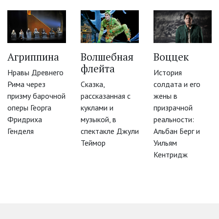
Агриппина
Волшебная
Воццек
‹
флейта
Нравы Древнего
История
Рима через
Сказка,
солдата и его
призму барочной
рассказанная с
жены в
оперы Георга
куклами и
призрачной
Фридриха
музыкой, в
реальности:
Генделя
спектакле Джули
Альбан Берг и
Теймор
Уильям
Кентридж