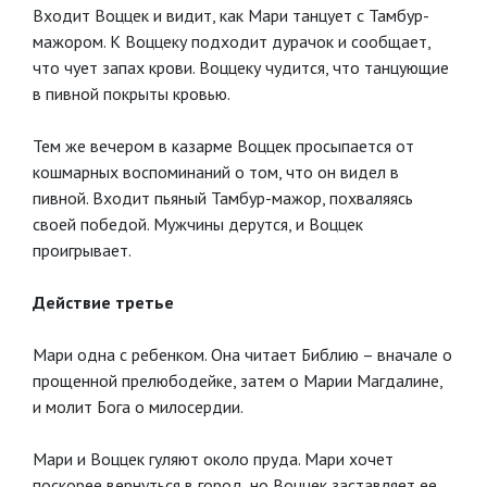
Входит Воццек и видит, как Мари танцует с Тамбур-
мажором. К Воццеку подходит дурачок и сообщает,
что чует запах крови. Воццеку чудится, что танцующие
в пивной покрыты кровью.
Тем же вечером в казарме Воццек просыпается от
кошмарных воспоминаний о том, что он видел в
пивной. Входит пьяный Тамбур-мажор, похваляясь
своей победой. Мужчины дерутся, и Воццек
проигрывает.
Действие третье
Мари одна с ребенком. Она читает Библию – вначале о
прощенной прелюбодейке, затем о Марии Магдалине,
и молит Бога о милосердии.
Мари и Воццек гуляют около пруда. Мари хочет
поскорее вернуться в город, но Воццек заставляет ее