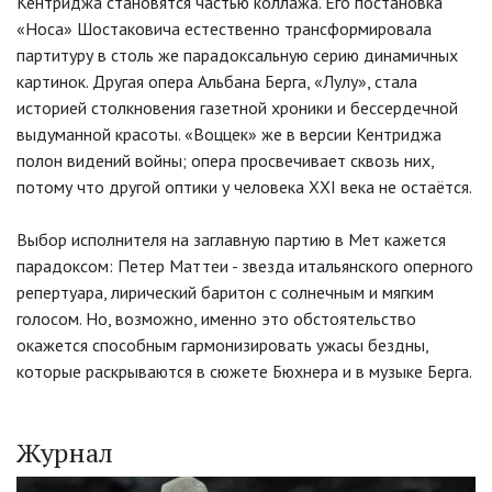
Кентриджа становятся частью коллажа. Его постановка
«Носа» Шостаковича естественно трансформировала
партитуру в столь же парадоксальную серию динамичных
картинок. Другая опера Альбана Берга, «Лулу», стала
историей столкновения газетной хроники и бессердечной
выдуманной красоты. «Воццек» же в версии Кентриджа
полон видений войны; опера просвечивает сквозь них,
потому что другой оптики у человека XXI века не остаётся.
Выбор исполнителя на заглавную партию в Мет кажется
парадоксом: Петер Маттеи - звезда итальянского оперного
репертуара, лирический баритон с солнечным и мягким
голосом. Но, возможно, именно это обстоятельство
окажется способным гармонизировать ужасы бездны,
которые раскрываются в сюжете Бюхнера и в музыке Берга.
Журнал