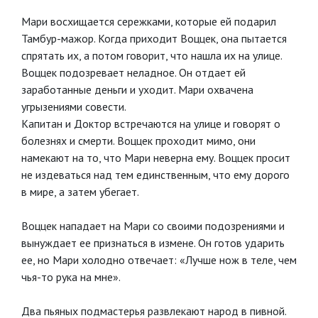
Мари восхищается сережками, которые ей подарил
Тамбур-мажор. Когда приходит Воццек, она пытается
спрятать их, а потом говорит, что нашла их на улице.
Воццек подозревает неладное. Он отдает ей
заработанные деньги и уходит. Мари охвачена
угрызениями совести.
Капитан и Доктор встречаются на улице и говорят о
болезнях и смерти. Воццек проходит мимо, они
намекают на то, что Мари неверна ему. Воццек просит
не издеваться над тем единственным, что ему дорого
в мире, а затем убегает.
Воццек нападает на Мари со своими подозрениями и
вынуждает ее признаться в измене. Он готов ударить
ее, но Мари холодно отвечает: «Лучше нож в теле, чем
чья-то рука на мне».
Два пьяных подмастерья развлекают народ в пивной.