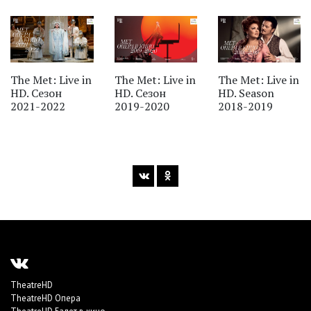
‹
The Met: Live in
The Met: Live in
The Met: Live in
HD. Сезон
HD. Сезон
HD. Season
2021-2022
2019-2020
2018-2019
TheatreHD
TheatreHD Опера